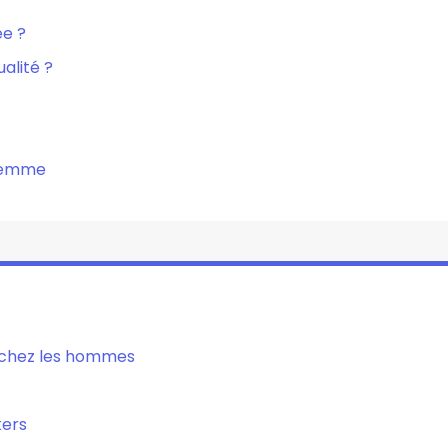
ée ?
alité ?
 femme
s chez les hommes
kers